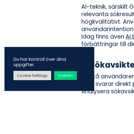
AI-teknik, särskilt 
relevanta sökresul
högkvalitativt. An
användarintentioner
Idag finns även
AI
förbättringar till
Du har kontroll över dina
3.
Sökavsikte
uppgifter.
Förstå användarens
Cookie Settings
Godkänn
som svarar direkt
Analysera sökavsik
omfattande och dj
4.
Röst- och 
Med ökningen av r