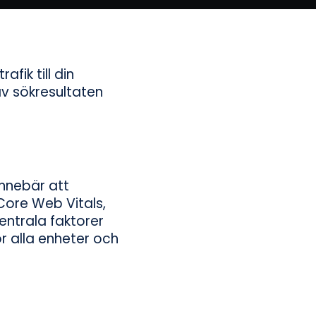
fik till din
av sökresultaten
innebär att
Core Web Vitals,
centrala faktorer
r alla enheter och