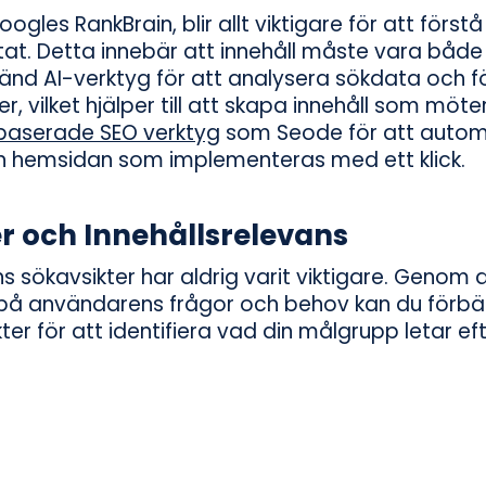
Googles RankBrain, blir allt viktigare för att först
tat. Detta innebär att innehåll måste vara både
vänd AI-verktyg för att analysera sökdata och f
, vilket hjälper till att skapa innehåll som möt
 baserade SEO verktyg
som Seode för att autom
 din hemsidan som implementeras med ett klick.
r och Innehållsrelevans
 sökavsikter har aldrig varit viktigare. Genom a
 på användarens frågor och behov kan du förbät
ter för att identifiera vad din målgrupp letar e
upgående innehåll kring dessa ämnen.
Visuell Sökning
östassistenter som Google Assistant och Amaz