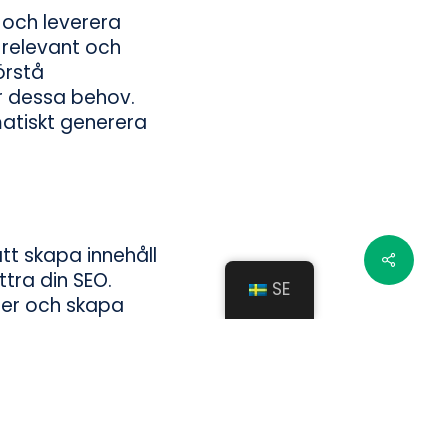
å och leverera
 relevant och
örstå
er dessa behov.
atiskt generera
tt skapa innehåll
tra din SEO.
SE
fter och skapa
on Alexa, samt