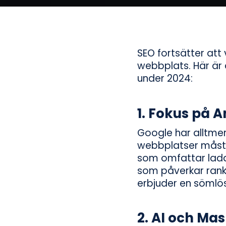
SEO fortsätter att v
webbplats. Här är 
under 2024:
1.
Fokus på A
Google har alltmer
webbplatser måste
som omfattar laddni
som påverkar rankn
erbjuder en sömlö
2.
AI och Mas