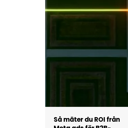
Så mäter du ROI från