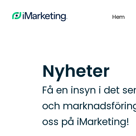
Hoppa
till
Hem
huvudinnehållet
Nyheter
Få en insyn i det s
och marknadsföri
oss på iMarketing!