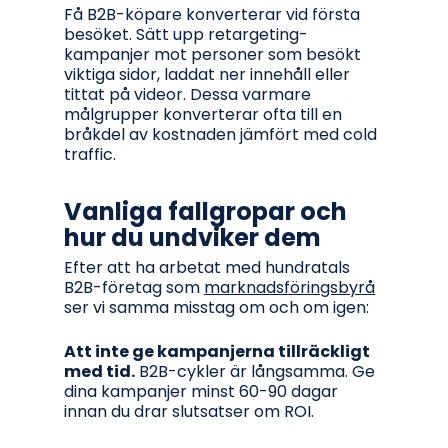
Få B2B-köpare konverterar vid första
besöket. Sätt upp retargeting-
kampanjer mot personer som besökt
viktiga sidor, laddat ner innehåll eller
tittat på videor. Dessa varmare
målgrupper konverterar ofta till en
bråkdel av kostnaden jämfört med cold
traffic.
Vanliga fallgropar och
hur du undviker dem
Efter att ha arbetat med hundratals
B2B-företag som
marknadsföringsbyrå
ser vi samma misstag om och om igen:
Att inte ge kampanjerna tillräckligt
med tid.
B2B-cykler är långsamma. Ge
dina kampanjer minst 60-90 dagar
innan du drar slutsatser om ROI.