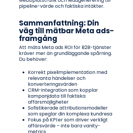
webbplatstrafik och leadgenerering till
pipeline-värde och faktiska intäkter.
Sammanfattning: Din
väg till mätbar Meta ads-
framgång
Att mäta Meta ads ROI för B2B-tjänster
kräver mer än grundläggande spårning.
Du behöver:
Korrekt pixelimplementation med
relevanta händelser och
konverteringsvärden
CRM-integration som kopplar
kampanjdata till faktiska
affärsmöjligheter
Sofistikerade attributionsmodeller
som speglar din komplexa kundresa
Fokus på KPI:er som driver verkligt
affärsvärde – inte bara vanity-
metrics