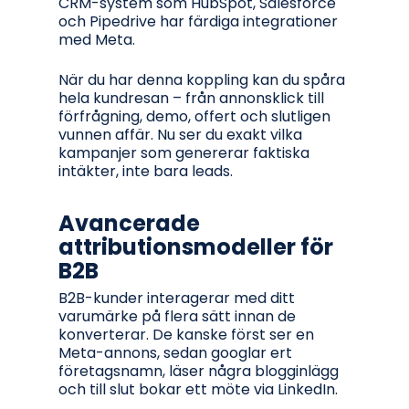
CRM-system som HubSpot, Salesforce
och Pipedrive har färdiga integrationer
med Meta.
När du har denna koppling kan du spåra
hela kundresan – från annonsklick till
förfrågning, demo, offert och slutligen
vunnen affär. Nu ser du exakt vilka
kampanjer som genererar faktiska
intäkter, inte bara leads.
Avancerade
attributionsmodeller för
B2B
B2B-kunder interagerar med ditt
varumärke på flera sätt innan de
konverterar. De kanske först ser en
Meta-annons, sedan googlar ert
företagsnamn, läser några blogginlägg
och till slut bokar ett möte via LinkedIn.