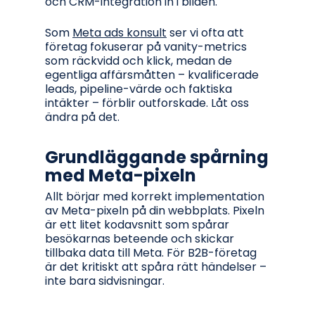
och CRM-integration in i bilden.
Som
Meta ads konsult
ser vi ofta att
företag fokuserar på vanity-metrics
som räckvidd och klick, medan de
egentliga affärsmåtten – kvalificerade
leads, pipeline-värde och faktiska
intäkter – förblir outforskade. Låt oss
ändra på det.
Grundläggande spårning
med Meta-pixeln
Allt börjar med korrekt implementation
av Meta-pixeln på din webbplats. Pixeln
är ett litet kodavsnitt som spårar
besökarnas beteende och skickar
tillbaka data till Meta. För B2B-företag
är det kritiskt att spåra rätt händelser –
inte bara sidvisningar.