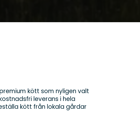
om premium kött som nyligen valt
stnadsfri leverans i hela
tälla kött från lokala gårdar