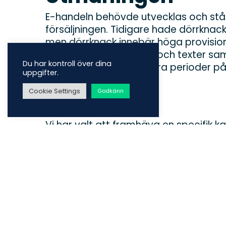
E-handeln behövde utvecklas och stå 
försäljningen. Tidigare hade dörrkna
men dörrknack innebär höga provision
skapande av annonser och texter sa
Du har kontroll över dina
konto kunde vi under flera perioder p
uppgifter.
Cookie Settings
Godkänn
Resultat
Vi har valt att framhäva en specifik k
2022/2023. En kampanj uppbyggd på f
målgrupper.