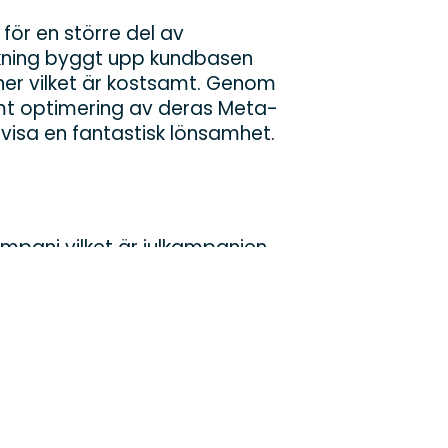
för en större del av
ckning byggt upp kundbasen
er vilket är kostsamt. Genom
mt optimering av deras Meta-
åvisa en fantastisk lönsamhet.
ampanj vilket är julkampanjen
lertalet segment och