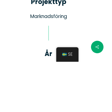
Projekttyp
Marknadsföring
År
SE
2021/2022/2023