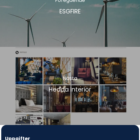
Föregående
ESGFIRE
Nästa
Hedda Interiör
Uppgifter