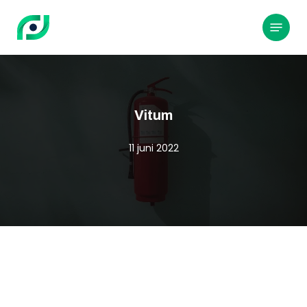
Hoppa
till
Meny
huvudinnehållet
Vitum
11 juni 2022