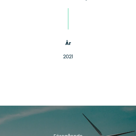
År
2021