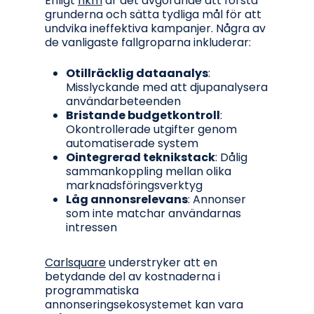
Enligt
hkm
är det avgörande att förstå
grunderna och sätta tydliga mål för att
undvika ineffektiva kampanjer. Några av
de vanligaste fallgroparna inkluderar:
Otillräcklig dataanalys
:
Misslyckande med att djupanalysera
användarbeteenden
Bristande budgetkontroll
:
Okontrollerade utgifter genom
automatiserade system
Ointegrerad teknikstack
: Dålig
sammankoppling mellan olika
marknadsföringsverktyg
Låg annonsrelevans
: Annonser
som inte matchar användarnas
intressen
Carlsquare
understryker att en
betydande del av kostnaderna i
programmatiska
annonseringsekosystemet kan vara