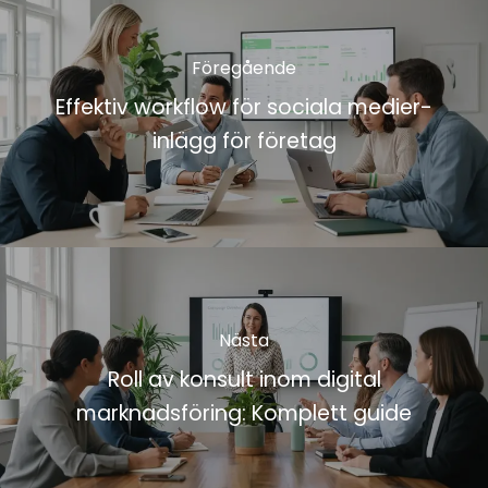
Föregående
Effektiv workflow för sociala medier-
inlägg för företag
Nästa
Roll av konsult inom digital
marknadsföring: Komplett guide